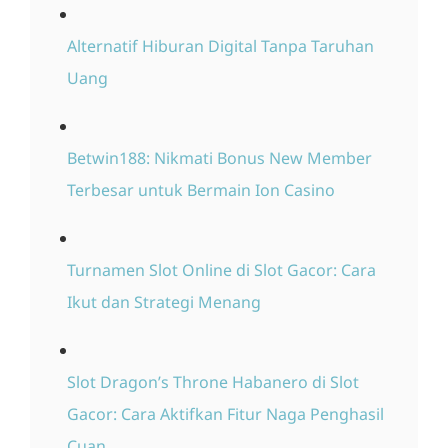
Alternatif Hiburan Digital Tanpa Taruhan
Uang
Betwin188: Nikmati Bonus New Member
Terbesar untuk Bermain Ion Casino
Turnamen Slot Online di Slot Gacor: Cara
Ikut dan Strategi Menang
Slot Dragon’s Throne Habanero di Slot
Gacor: Cara Aktifkan Fitur Naga Penghasil
Cuan