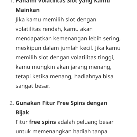
Pahami Volatilitas Slot yang Kamu
Mainkan
Jika kamu memilih slot dengan
volatilitas rendah, kamu akan
mendapatkan kemenangan lebih sering,
meskipun dalam jumlah kecil. Jika kamu
memilih slot dengan volatilitas tinggi,
kamu mungkin akan jarang menang,
tetapi ketika menang, hadiahnya bisa
sangat besar.
Gunakan Fitur Free Spins dengan
Bijak
Fitur
free spins
adalah peluang besar
untuk memenangkan hadiah tanpa