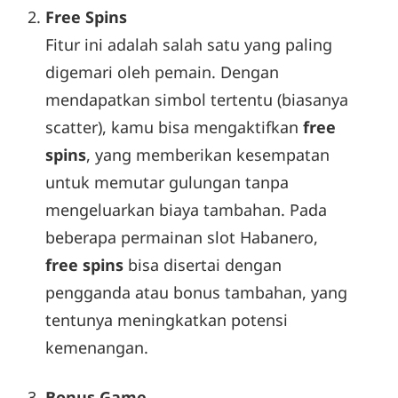
Free Spins
Fitur ini adalah salah satu yang paling
digemari oleh pemain. Dengan
mendapatkan simbol tertentu (biasanya
scatter), kamu bisa mengaktifkan
free
spins
, yang memberikan kesempatan
untuk memutar gulungan tanpa
mengeluarkan biaya tambahan. Pada
beberapa permainan slot Habanero,
free spins
bisa disertai dengan
pengganda atau bonus tambahan, yang
tentunya meningkatkan potensi
kemenangan.
Bonus Game