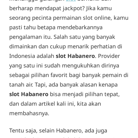
berharap mendapat jackpot? Jika kamu
seorang pecinta permainan slot online, kamu
pasti tahu betapa mendebarkannya
pengalaman itu. Salah satu yang banyak
dimainkan dan cukup menarik perhatian di
Indonesia adalah
slot Habanero
. Provider
yang satu ini sudah mengukuhkan dirinya
sebagai pilihan favorit bagi banyak pemain di
tanah air. Tapi, ada banyak alasan kenapa
slot Habanero
bisa menjadi pilihan tepat,
dan dalam artikel kali ini, kita akan
membahasnya.
Tentu saja, selain Habanero, ada juga