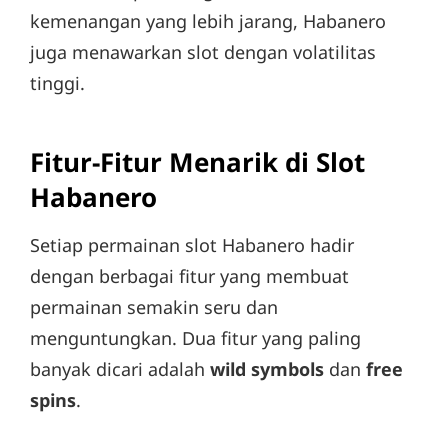
kemenangan yang lebih jarang, Habanero
juga menawarkan slot dengan volatilitas
tinggi.
Fitur-Fitur Menarik di Slot
Habanero
Setiap permainan slot Habanero hadir
dengan berbagai fitur yang membuat
permainan semakin seru dan
menguntungkan. Dua fitur yang paling
banyak dicari adalah
wild symbols
dan
free
spins
.