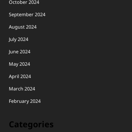
October 2024
September 2024
August 2024
July 2024
June 2024
May 2024
April 2024
March 2024
February 2024
Categories